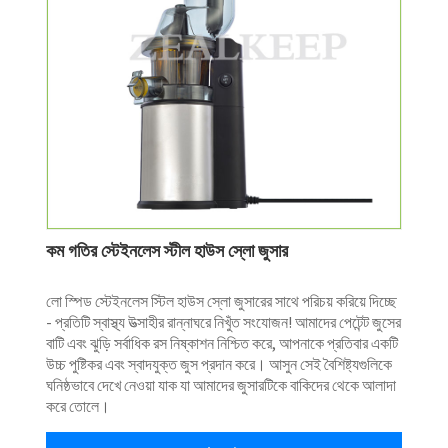
কম গতির স্টেইনলেস স্টীল হাউস স্লো জুসার
লো স্পিড স্টেইনলেস স্টিল হাউস স্লো জুসারের সাথে পরিচয় করিয়ে দিচ্ছে
- প্রতিটি স্বাস্থ্য উত্সাহীর রান্নাঘরে নিখুঁত সংযোজন! আমাদের পেটেন্ট জুসের
বাটি এবং ঝুড়ি সর্বাধিক রস নিষ্কাশন নিশ্চিত করে, আপনাকে প্রতিবার একটি
উচ্চ পুষ্টিকর এবং স্বাদযুক্ত জুস প্রদান করে। আসুন সেই বৈশিষ্ট্যগুলিকে
ঘনিষ্ঠভাবে দেখে নেওয়া যাক যা আমাদের জুসারটিকে বাকিদের থেকে আলাদা
করে তোলে।