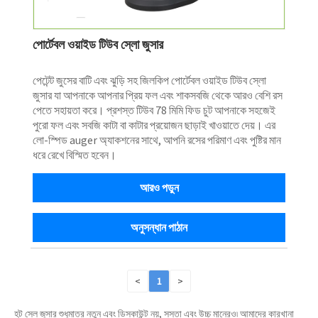
পোর্টেবল ওয়াইড টিউব স্লো জুসার
পেটেন্ট জুসের বাটি এবং ঝুড়ি সহ জিলকিপ পোর্টেবল ওয়াইড টিউব স্লো
জুসার যা আপনাকে আপনার প্রিয় ফল এবং শাকসবজি থেকে আরও বেশি রস
পেতে সহায়তা করে। প্রশস্ত টিউব 78 মিমি ফিড চুট আপনাকে সহজেই
পুরো ফল এবং সবজি কাটা বা কাটার প্রয়োজন ছাড়াই খাওয়াতে দেয়। এর
লো-স্পিড auger অ্যাকশনের সাথে, আপনি রসের পরিমাণ এবং পুষ্টির মান
ধরে রেখে বিস্মিত হবেন।
আরও পড়ুন
অনুসন্ধান পাঠান
<
1
>
হট সেল জুসার শুধুমাত্র নতুন এবং ডিসকাউন্ট নয়, সস্তা এবং উচ্চ মানেরও৷ আমাদের কারখানা