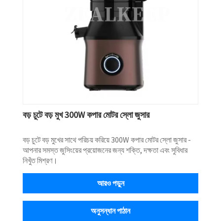
বড় চুটে বড় মুখ 300W কপার মোটর স্লো জুসার
বড় চুটে বড় মুখের সাথে পরিচয় করিয়ে 300W কপার মোটর স্লো জুসার -
আপনার সমস্ত জুসিংয়ের প্রয়োজনের জন্য শক্তি, দক্ষতা এবং সুবিধার
নিখুঁত মিশ্রণ।
আরও পড়ুন
অনুসন্ধান পাঠান