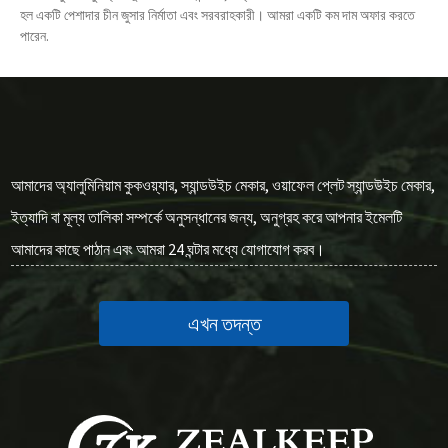
হল একটি পেশাদার চীন জুসার নির্মাতা এবং সরবরাহকারী। আমরা একটি কম দাম অফার করতে
পারেন.
আমাদের অ্যালুমিনিয়াম কুকওয়্যার, স্যান্ডউইচ মেকার, ওয়াফেল প্লেট স্যান্ডউইচ মেকার,
ইত্যাদি বা মূল্য তালিকা সম্পর্কে অনুসন্ধানের জন্য, অনুগ্রহ করে আপনার ইমেলটি
আমাদের কাছে পাঠান এবং আমরা 24 ঘন্টার মধ্যে যোগাযোগ করব।
এখন তদন্ত