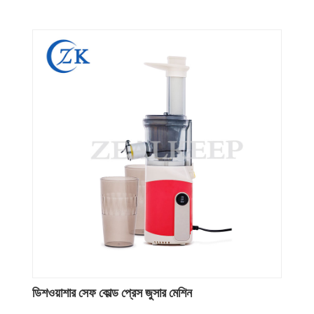
ডিশওয়াশার সেফ কোল্ড প্রেস জুসার মেশিন