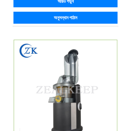
আরও পড়ুন
অনুসন্ধান পাঠান