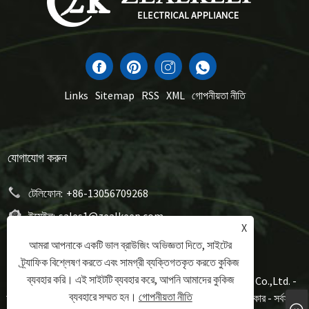
Links
Sitemap
RSS
XML
গোপনীয়তা নীতি
যোগাযোগ করুন
টেলিফোন:
+86-13056709268
ইমেইল:
sales1@zealkeep.com
X
ঠিকানা:
গুটাং স্ট্রিট, সিক্সি সিটি, নিংবো সিটি, ঝেজিয়াং প্রদেশ, চীন
আমরা আপনাকে একটি ভাল ব্রাউজিং অভিজ্ঞতা দিতে, সাইটের
ট্র্যাফিক বিশ্লেষণ করতে এবং সামগ্রী ব্যক্তিগতকৃত করতে কুকিজ
ব্যবহার করি। এই সাইটটি ব্যবহার করে, আপনি আমাদের কুকিজ
কপিরাইট © 2023 Ningbo Zealkeep Electrical Appliance Co.,Ltd. -
ব্যবহারে সম্মত হন।
গোপনীয়তা নীতি
অ্যালুমিনিয়াম কুকওয়্যার, স্যান্ডউইচ মেকার, ওয়াফেল প্লেট স্যান্ডউইচ মেকার - সর্বস্বত্ব