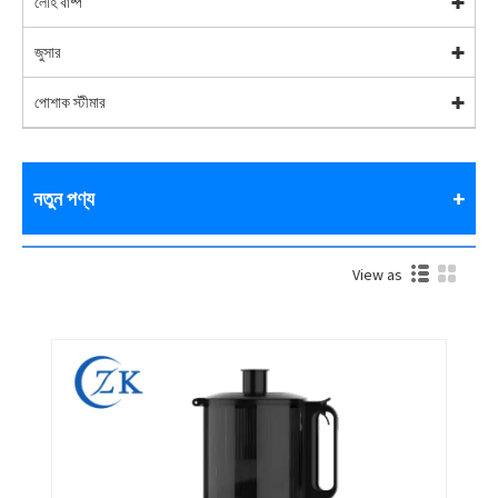
লৌহ বাষ্প
জুসার
পোশাক স্টীমার
নতুন পণ্য
View as