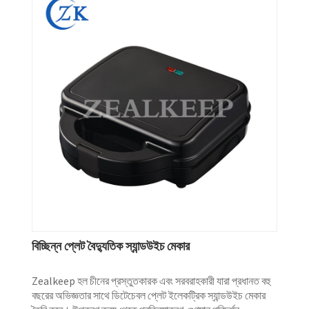
বিচ্ছিন্ন প্লেট বৈদ্যুতিক স্যান্ডউইচ মেকার
Zealkeep হল চীনের প্রস্তুতকারক এবং সরবরাহকারী যারা প্রধানত বহু
বছরের অভিজ্ঞতার সাথে ডিটেচেবল প্লেট ইলেকট্রিক স্যান্ডউইচ মেকার