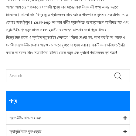
আমরা আমাদের গ্রাহকদের সাশ্রয়ী মূল্যে ভাল মানের এবং উদ্ভাবনী পণ্য অফার করতে
নিবেদিত। আমরা সারা বিশ্ব জুড়ে গ্রাহকদের সাথে আরও পারস্পরিক সুবিধার সহযোগিতা গড়ে
তোলার জন্য উন্মুখ। Zealkeep আপনার গর্বিত স্যান্ডউইচ প্রস্তুতকারক অংশীদার হবে এবং
স্যান্ডউইচ প্রস্তুতকারক সরবরাহকারীদের ক্ষেত্রে আপনার সেরা পছন্দ থাকবে।
নিম্নে উচ্চ মানের 4 স্লাইস স্যান্ডউইচ মেকারের পরিচয় দেওয়া হল, আশা করছি আপনাকে 4
স্লাইস স্যান্ডউইচ মেকার আরও ভালভাবে বুঝতে সাহায্য করবে। একটি ভাল ভবিষ্যত তৈরি
করতে আমাদের সাথে সহযোগিতা চালিয়ে যেতে নতুন এবং পুরানো গ্রাহকদের স্বাগতম!
পণ্য
স্যান্ডউইচ বানানোর যন্ত্র
অ্যালুমিনিয়াম কুকওয়্যার