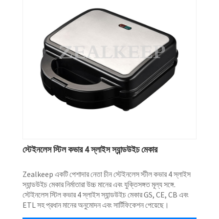
স্টেইনলেস স্টিল কভার 4 স্লাইস স্যান্ডউইচ মেকার
Zealkeep একটি পেশাদার নেতা চীন স্টেইনলেস স্টীল কভার 4 স্লাইস
স্যান্ডউইচ মেকার নির্মাতারা উচ্চ মানের এবং যুক্তিসঙ্গত মূল্য সঙ্গে.
স্টেইনলেস স্টিল কভার 4 স্লাইস স্যান্ডউইচ মেকার GS, CE, CB এবং
ETL সহ প্রধান মানের অনুমোদন এবং সার্টিফিকেশন পেয়েছে।