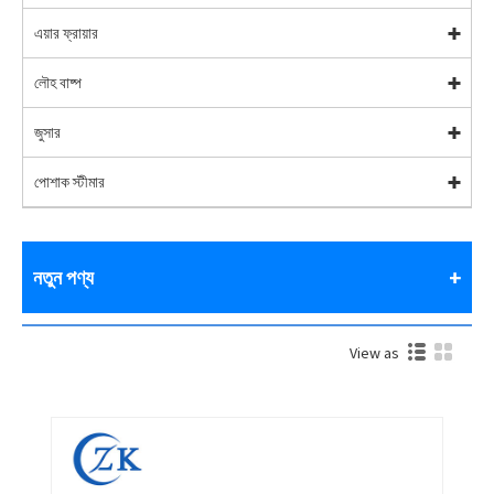
এয়ার ফ্রায়ার
লৌহ বাষ্প
জুসার
পোশাক স্টীমার
নতুন পণ্য
View as