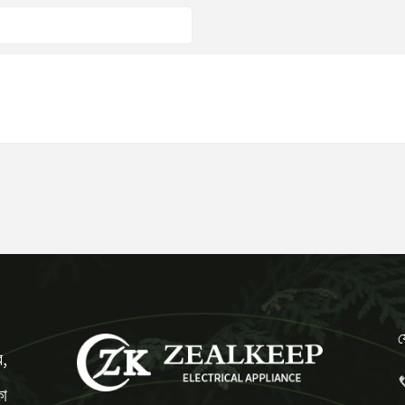
য
র,
কা