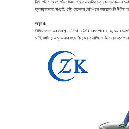
নিম্ন শক্তি: আরও শক্তি সঞ্চয়, তবে এক ব্যক্তির রান্নার প্রয়োজনের 
তুলনামূলকভাবে সাশ্রয়ী: এন্ট্রি-লেভেলের ছোট এয়ার ফ্রাইয়ারগুলি সীমিত 
অসুবিধা:
সীমিত ক্ষমতা: একবারে খুব বেশি খাবার তৈরি করতে পারে না, বড় দলের জন্য
বৈশিষ্ট্যগুলি তুলনামূলকভাবে সহজ: কিছু উন্নত বৈশিষ্ট্য সজ্জিত নাও হতে পারে