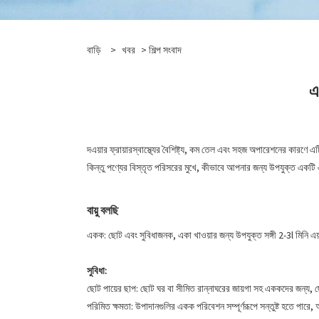
বাড়ি
>
খবর
>
শিল্প সংবাদ
এ
দ
এয়ার ফ্রায়ার
স্বাস্থ্যের বৈশিষ্ট্য, কম তেল এবং সহজ অপারেশনের কারণে এট
কিন্তু পণ্যের বিস্তৃত পরিসরের মুখে, কীভাবে আপনার জন্য উপযুক্ত একটি 
বায়ু বলছি
একক: ছোট এবং সুবিধাজনক, একা খাওয়ার জন্য উপযুক্ত সঙ্গী 2-3l মিনি এয়া
সুবিধা:
ছোট পায়ের ছাপ: ছোট ঘর বা সীমিত রান্নাঘরের জায়গা সহ এককদের জন্য, ছোট
পরিমিত ক্ষমতা: উপাদানগুলির একক পরিবেশন সম্পূর্ণরূপে সন্তুষ্ট হতে পার