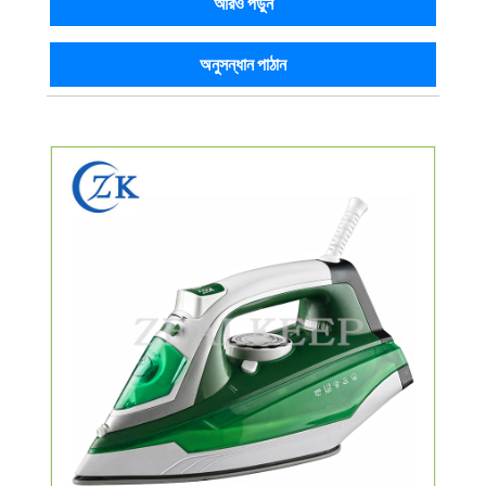
আরও পড়ুন
অনুসন্ধান পাঠান