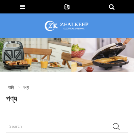
বাড়ি
>
পণ্য
পণ্য