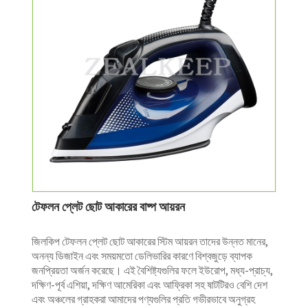
টেফলন প্লেট ছোট আকারের বাষ্প আয়রন
জিলকিপ টেফলন প্লেট ছোট আকারের স্টিম আয়রন তাদের উন্নত মানের,
অনন্য ডিজাইন এবং সময়মতো ডেলিভারির কারণে বিশ্বজুড়ে ব্যাপক
জনপ্রিয়তা অর্জন করেছে। এই বৈশিষ্ট্যগুলির ফলে ইউরোপ, মধ্য-প্রাচ্য,
দক্ষিণ-পূর্ব এশিয়া, দক্ষিণ আমেরিকা এবং আফ্রিকা সহ ষাটটিরও বেশি দেশ
এবং অঞ্চলের গ্রাহকরা আমাদের পণ্যগুলির প্রতি গভীরভাবে অনুগ্রহ