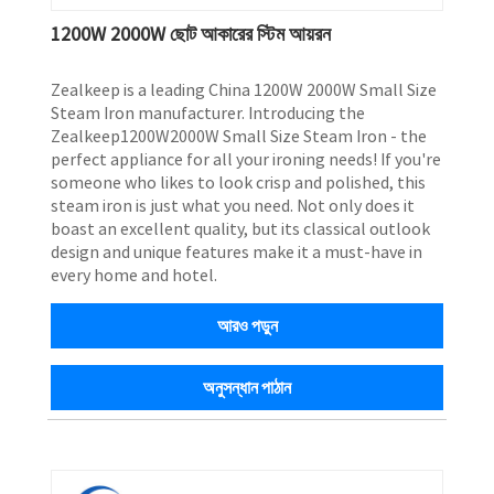
1200W 2000W ছোট আকারের স্টিম আয়রন
Zealkeep is a leading China 1200W 2000W Small Size
Steam Iron manufacturer. Introducing the
Zealkeep1200W2000W Small Size Steam Iron - the
perfect appliance for all your ironing needs! If you're
someone who likes to look crisp and polished, this
steam iron is just what you need. Not only does it
boast an excellent quality, but its classical outlook
design and unique features make it a must-have in
every home and hotel.
আরও পড়ুন
অনুসন্ধান পাঠান