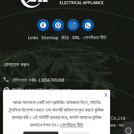
Links
Sitemap
RSS
XML
গোপনীয়তা নীতি
যোগাযোগ করুন
টেলিফোন:
+86-13056709268
ইমেইল:
sales1@zealkeep.com
X
ঠিকানা:
গুটাং স্ট্রিট, সিক্সি সিটি, নিংবো সিটি, ঝেজিয়াং প্রদেশ, চীন
আমরা আপনাকে একটি ভাল ব্রাউজিং অভিজ্ঞতা দিতে, সাইটের
ট্র্যাফিক বিশ্লেষণ করতে এবং সামগ্রী ব্যক্তিগতকৃত করতে কুকিজ
ব্যবহার করি। এই সাইটটি ব্যবহার করে, আপনি আমাদের কুকিজ
কপিরাইট © 2023 Ningbo Zealkeep Electrical Appliance Co.,Ltd. -
ব্যবহারে সম্মত হন।
গোপনীয়তা নীতি
অ্যালুমিনিয়াম কুকওয়্যার, স্যান্ডউইচ মেকার, ওয়াফেল প্লেট স্যান্ডউইচ মেকার - সর্বস্বত্ব
সংরক্ষিত৷