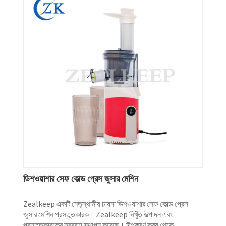
ডিশওয়াশার সেফ কোল্ড প্রেস জুসার মেশিন
Zealkeep একটি নেতৃস্থানীয় চায়না ডিশওয়াশার সেফ কোল্ড প্রেস
জুসার মেশিন প্রস্তুতকারক। Zealkeep নিখুঁত উত্পাদন এবং
প্রস্তুতকারকের সরবরাহ স্থাপন করেছে। উপকরণ ক্রয় থেকে