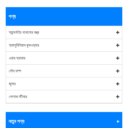
পণ্য
স্যান্ডউইচ বানানোর যন্ত্র
অ্যালুমিনিয়াম কুকওয়্যার
এয়ার ফ্রায়ার
লৌহ বাষ্প
জুসার
পোশাক স্টীমার
নতুন পণ্য