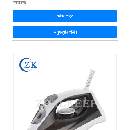
করেছেন৷
আরও পড়ুন
অনুসন্ধান পাঠান