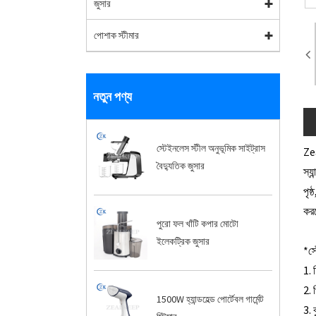
জুসার
পোশাক স্টীমার
নতুন পণ্য
স্টেইনলেস স্টীল অনুভূমিক সাইট্রাস
Zea
বৈদ্যুতিক জুসার
স্য
পৃষ
করত
পুরো ফল খাঁটি কপার মোটো
ইলেকট্রিক জুসার
*স্
1. 
2. 
1500W হ্যান্ডহেল্ড পোর্টেবল গার্মেন্ট
3. 