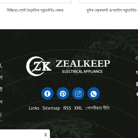
বিচ্ছিন্ন প্লেট বৈদ্যুতিক স্যান্ডউইচ মেকার
কুইক ব্রেকফাস্ট 4 স্লাইস স্যান্ডউইচ
য
র,
কা
টি
োগ
Links
Sitemap
RSS
XML
গোপনীয়তা নীতি
।
X