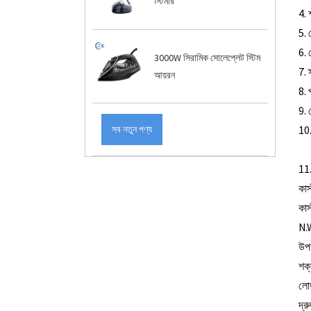
স্টিমার
4. 
5. 
6. 
3000W সিরামিক সোলেপ্লেট স্টিম
7. স
আয়রন
8. 
9.
10
সব নতুন পণ্য
11.
কাস
কাস
N.
উপহ
শক
লো
দ্র