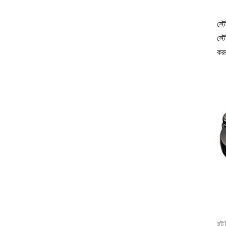
স্ট
স্ট
কর
হট 