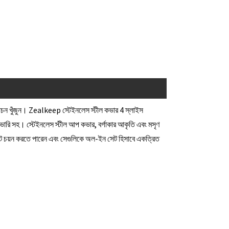
বাচন খুঁজুন। Zealkeep স্টেইনলেস স্টীল কভার 4 স্লাইস
ডেলিভারি সহ। স্টেইনলেস স্টীল আপ কভার, বর্গাকার আকৃতি এবং মসৃণ
প্লেট চয়ন করতে পারেন এবং সেগুলিকে অল-ইন সেট হিসাবে একত্রিত