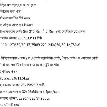
শক্তি এবং প্রস্তুত আলো সূচক
স্টোরেজ জন্য খাড়া
স্টেইনলেস স্টীল শীর্ষ কভার
্বয়ংক্রিয় তাপমাত্রা নিয়ন্ত্রণ
পাওয়ার কর্ডের দৈর্ঘ্য (মি): 3*0.75m² ,0.75m মোট দৈর্ঘ্যের PVC কেবল
 প্লেটের আকার: 230*133*11 মিমি
. 110-127V,50/60HZ,750W 220-240V,50/60Hz,750W
 বিচ্ছিন্নযোগ্য প্লেট 2 বা 3 প্লেট স্যান্ডউইচ প্লেট, গ্রিল প্লেট এবং ওয়াফেল প্লেট
্টমাইজড প্লাস্টিক ইনজেকশন রঙ বা পেইন্ট রঙ শরীর.
্টমাইজড প্লাগ।
W./G.W.: 8.9/11.5kgs
ার বাক্সের আকার: 28x15x26.7 সেমি
্ত কাগজের আকার: 32x26x56cm। 4pcs/ctn.
ড হচ্ছে পরিমাণ: 2320/4820/8490pcs
ুত ডেলিভারি সময়.