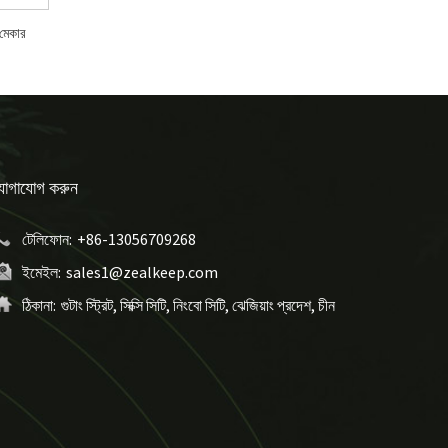
 মেকার
োগাযোগ করুন
টেলিফোন:
+86-13056709268
ইমেইল:
sales1@zealkeep.com
ঠিকানা:
গুটাং স্ট্রিট, সিক্সি সিটি, নিংবো সিটি, ঝেজিয়াং প্রদেশ, চীন